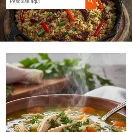
Search Button
for: