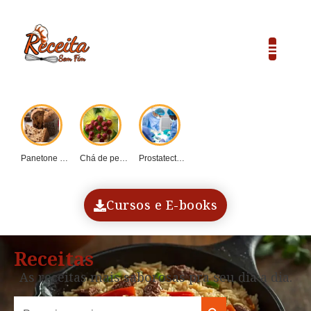
Panetone caseiro vs....
Chá de pequi:...
Prostatectomia: Guia completo...
COP30 e o...
Dadinho de tapioca...
Cursos e E-books
Receitas
As receitas mais saborosas pra seu dia a dia.
Search