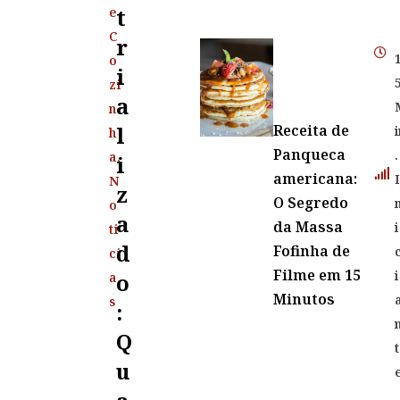
T
e
C
R
o
I
zi
A
n
L
Receita de
h
Panqueca
.
a
,
I
americana:
N
Z
O Segredo
o
A
da Massa
i
ti
D
Fofinha de
ci
Filme em 15
i
O
a
Minutos
s
:
Q
t
U