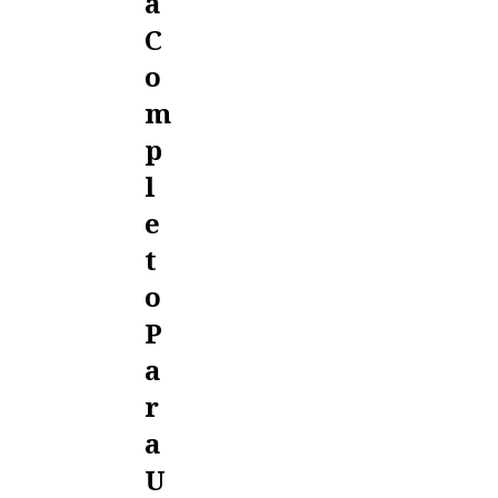
A
C
O
M
P
L
E
T
O
P
A
R
A
U