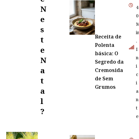
N
4
0
E
S
i
Receita de
T
.
Polenta
E
I
básica: O
n
N
Segredo da
i
A
Cremosida
c
de Sem
T
i
Grumos
A
a
L
n
t
?
e