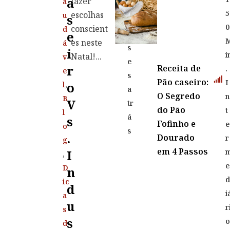
A
fazer
a
8
5
escolhas
u
S
m
0
conscient
d
E
e
es neste
á
s
I
i
Natal!...
v
e
R
Receita de
.
e
s
Pão caseiro:
I
O
l
,
a
O Segredo
n
B
V
tr
do Pão
t
l
á
S
Fofinho e
o
s
.
Dourado
r
g
em 4 Passos
I
,
D
N
ic
D
i
a
U
r
s
S
d