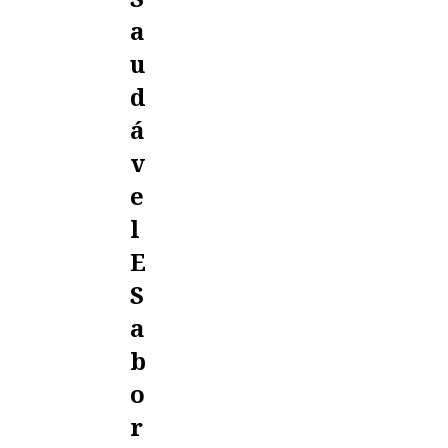
A
U
D
Á
V
E
L
E
S
A
B
O
R