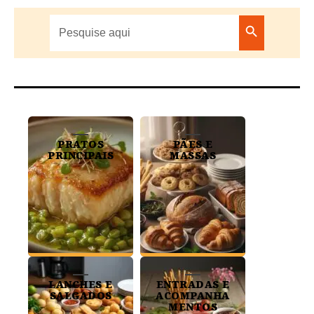
Search
Search But
for:
PRATOS
PÃES E
PRINCIPAIS
MASSAS
LANCHES E
ENTRADAS E
SALGADOS
ACOMPANHA
MENTOS