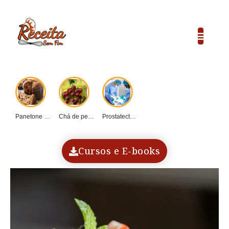
Panetone caseiro vs....
Chá de pequi:...
Prostatectomia: Guia completo...
COP30 e o...
Dadinho de tapioca...
Cursos e E-books