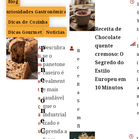
Blog
Curiosidades Gastronômicas
Dicas de Cozinha
Receita de
i
Dicas Gourmet
Noticias
Chocolate
.
quente
I
P
Descubra
A
R
cremoso: O
se o
li
A
e
Segredo do
i
panetone
m
N
c
Estilo
caseiro é
e
e
E
Europeu em
i
realment
n
it
10 Minutos
T
e mais
t
a
saudável
O
a
S
t
que o
ç
N
e
industrial
ã
m
E
izado e
o
fi
C
aprenda a
S
m
1