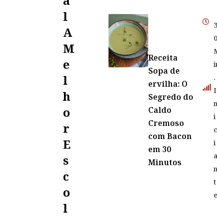
A
L
A
M
Receita
E
i
Sopa de
L
.
ervilha: O
I
H
Segredo do
O
Caldo
i
Cremoso
R
com Bacon
E
i
em 30
S
Minutos
C
t
O
L