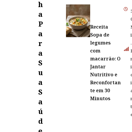
H
A
P
Receita
A
Sopa de
R
legumes
.
com
A
macarrão: O
S
Jantar
i
U
Nutritivo e
A
Reconfortan
i
S
te em 30
Minutos
A
Ú
D
E