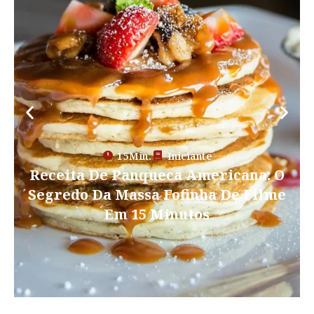
30Min.
Iniciante
Receita Sopa De Ervilha: O Segredo
Do Caldo Cremoso Com Bacon Em
30 Minutos