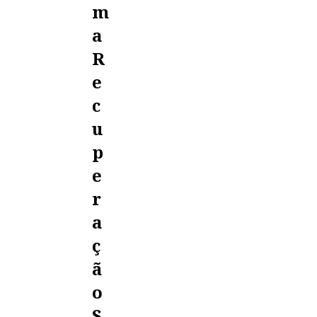
M
A
R
E
C
U
P
E
R
A
Ç
Ã
O
S