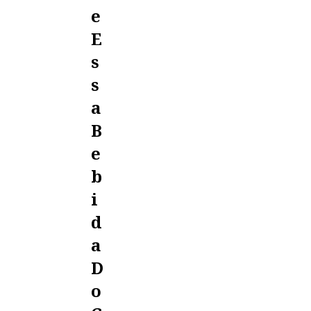
E
E
S
S
A
B
E
B
I
D
A
D
O