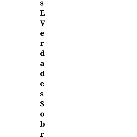
S
E
V
E
R
D
A
D
E
S
S
O
B
R