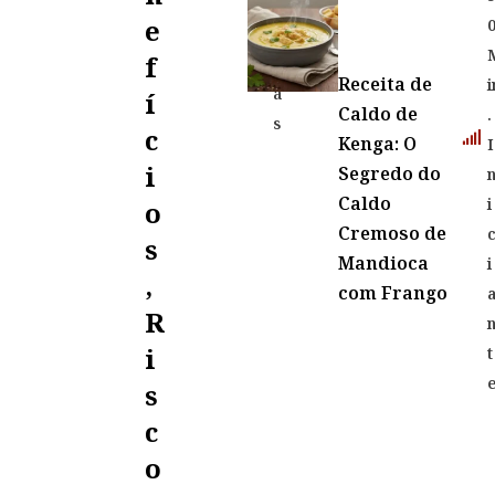
s
E
a
F
tr
Receita de
i
á
Í
Caldo de
.
s
C
Kenga: O
I
I
Segredo do
Caldo
i
O
Cremoso de
S
Mandioca
i
,
com Frango
R
I
t
S
C
O