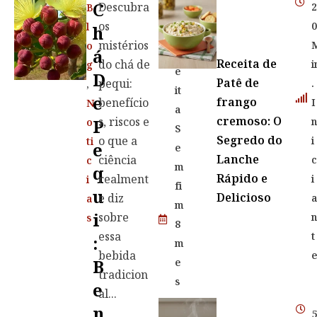
C
Descubra
B
R
os
l
H
e
mistérios
o
Á
c
Receita de
do chá de
i
g
e
D
Patê de
pequi:
.
,
it
E
frango
benefício
I
N
a
cremoso: O
s, riscos e
P
o
S
Segredo do
o que a
i
ti
E
e
Lanche
ciência
c
m
Q
Rápido e
realment
i
i
fi
U
Delicioso
e diz
a
m
I
sobre
s
8
essa
t
:
m
bebida
B
e
tradicion
s
E
al...
e
N