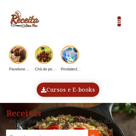
Panetone caseiro vs....
Chá de pequi:...
Prostatectomia: Guia completo...
COP30 e o...
Dadinho de tapioca...
Cursos e E-books
Receitas
As receitas mais saborosas pra seu dia a dia.
Search