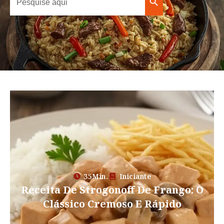
Search Button
for:
35Min.
Iniciante
Receita De Strogonoff De Frango: O
Clássico Cremoso E Rápido