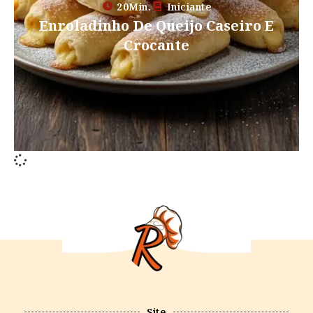
20Min.
Iniciante
Enroladinho De Queijo Caseiro E
Crocante
Site