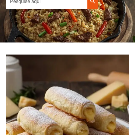
Search Button
for: