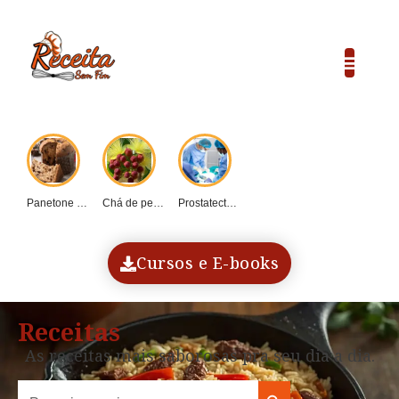
Panetone caseiro vs....
Chá de pequi:...
Prostatectomia: Guia completo...
COP30 e o...
Dadinho de tapioca...
Cursos e E-books
Receitas
As receitas mais saborosas pra seu dia a dia.
Search