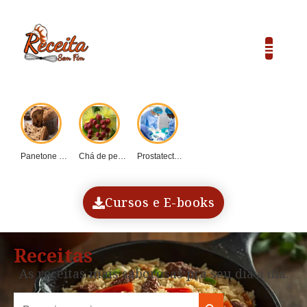
Panetone caseiro vs....
Chá de pequi:...
Prostatectomia: Guia completo...
COP30 e o...
Dadinho de tapioca...
Cursos e E-books
Receitas
As receitas mais saborosas pra seu dia a dia.
Search