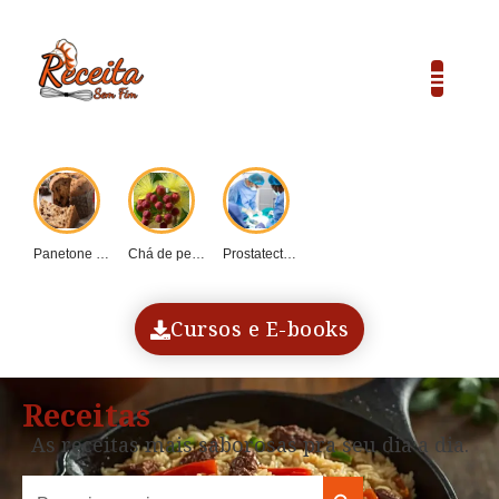
Panetone caseiro vs....
Chá de pequi:...
Prostatectomia: Guia completo...
COP30 e o...
Dadinho de tapioca...
Cursos e E-books
Receitas
As receitas mais saborosas pra seu dia a dia.
Search