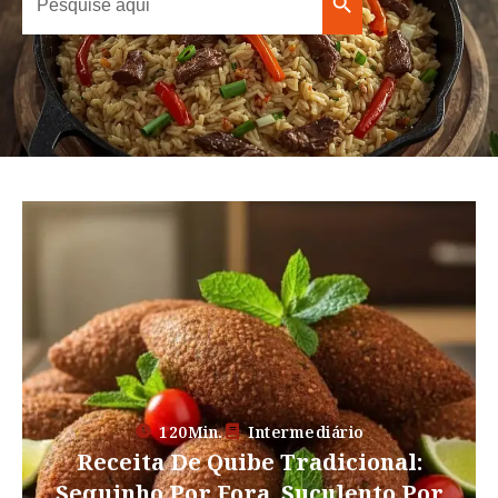
Search Button
for:
120Min.
Intermediário
Receita De Quibe Tradicional:
Sequinho Por Fora, Suculento Por