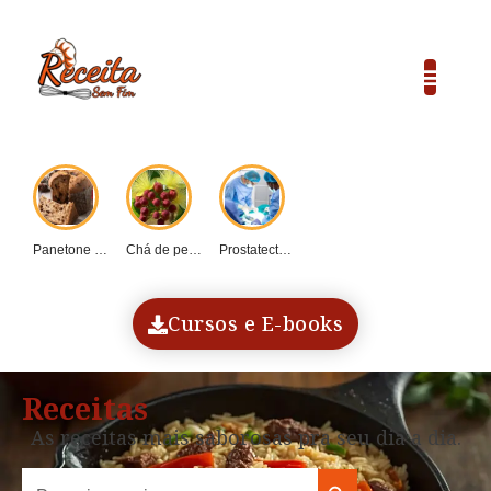
Panetone caseiro vs....
Chá de pequi:...
Prostatectomia: Guia completo...
COP30 e o...
Dadinho de tapioca...
Cursos e E-books
Receitas
As receitas mais saborosas pra seu dia a dia.
Search