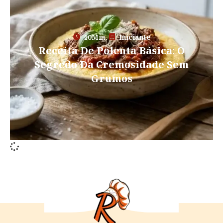
40Min.
Iniciante
Receita De Polenta Básica: O
Segredo Da Cremosidade Sem
Grumos