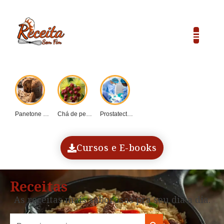
Panetone caseiro vs....
Chá de pequi:...
Prostatectomia: Guia completo...
COP30 e o...
Dadinho de tapioca...
Cursos e E-books
Receitas
As receitas mais saborosas pra seu dia a dia.
Search