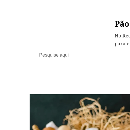
Pão
No Rec
para c
Search
for: