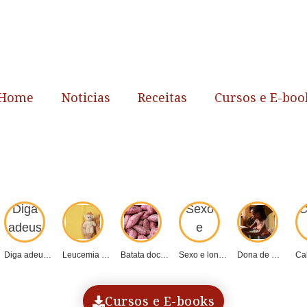
Home
Noticias
Receitas
Cursos e E-boo
Diga adeus aos...
Leucemia infantil: detecção...
Batata doce: o...
Sexo e longevidade...
Dona de Mim:...
Cursos e E-books