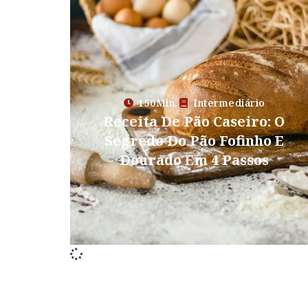
150Min.
Intermediário
Receita De Pão Caseiro: O
Segredo Do Pão Fofinho E
Dourado Em 4 Passos