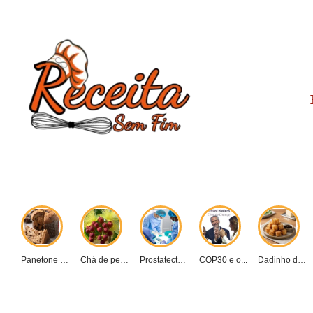
Panetone caseiro vs....
Chá de pequi:...
Prostatectomia: Guia completo...
COP30 e o...
Dadinho de tapioca...