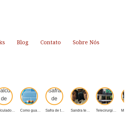
ks
Blog
Contato
Sobre Nós
Calculadora de Impacto...
Como guardar a...
Safra de tabaco...
Sandra tenta matar...
Telecirurgia robótica revoluciona...