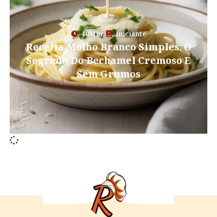
40Min.
Iniciante
Receita Molho Branco Simples: O
Segredo Do Bechamel Cremoso E
Sem Grumos