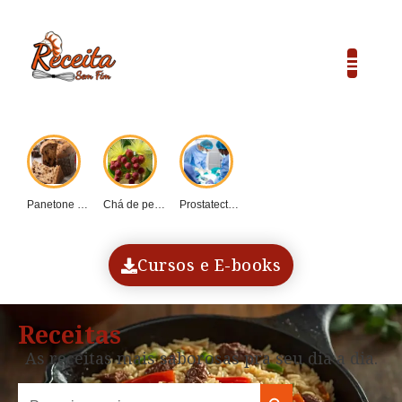
Panetone caseiro vs....
Chá de pequi:...
Prostatectomia: Guia completo...
COP30 e o...
Dadinho de tapioca...
Cursos e E-books
Receitas
As receitas mais saborosas pra seu dia a dia.
Search