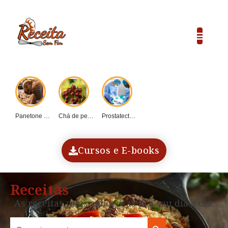
Panetone caseiro vs....
Chá de pequi:...
Prostatectomia: Guia completo...
COP30 e o...
Dadinho de tapioca...
Cursos e E-books
Receitas
As receitas mais saborosas pra seu dia a dia.
Search