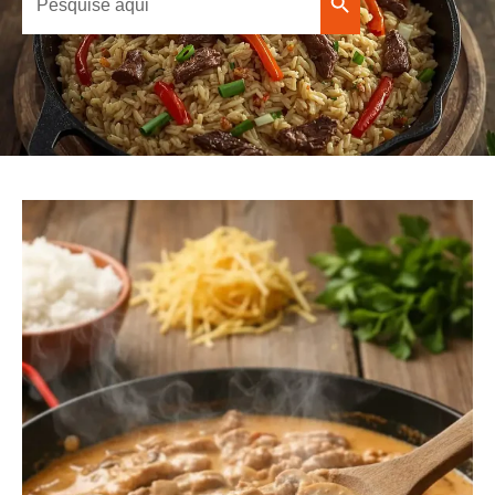
Search Button
for: