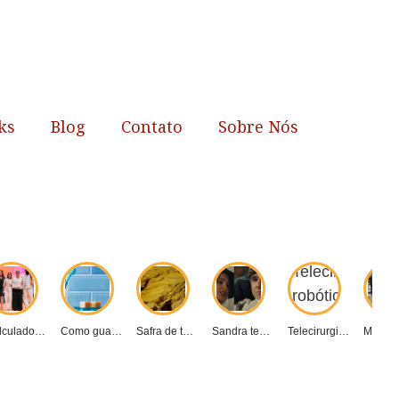
ks
Blog
Contato
Sobre Nós
Calculadora de Impacto...
Como guardar a...
Safra de tabaco...
Sandra tenta matar...
Telecirurgia robótica revoluciona...