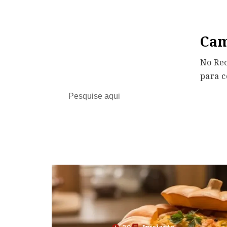
Cam
No Rec
para c
Search
for: