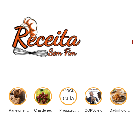
Panetone caseiro vs....
Chá de pequi:...
Prostatectomia: Guia completo...
COP30 e o...
Dadinho de tapioca...