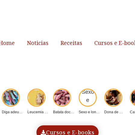
Home
Noticias
Receitas
Cursos e E-boo
Diga adeus aos...
Leucemia infantil: detecção...
Batata doce: o...
Sexo e longevidade...
Dona de Mim:...
Cursos e E-books