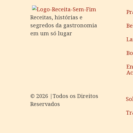
Pr
Receitas, histórias e
segredos da gastronomia
Be
em um só lugar
La
Bo
En
A
©️ 2026 |Todos os Direitos
So
Reservados
Tr