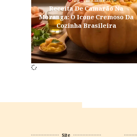
20
Iniciante
Receita De Camarão Na
Moranga: O Icone Cremoso Da
Cozinha Brasileira
Site