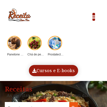
Panetone caseiro vs....
Chá de pequi:...
Prostatectomia: Guia completo...
COP30 e o...
Dadinho de tapioca...
Cursos e E-books
Receitas
As receitas mais saborosas pra seu dia a dia.
Search