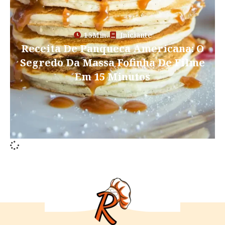
15Min.
Iniciante
Receita De Panqueca Americana: O
Segredo Da Massa Fofinha De Filme
Em 15 Minutos