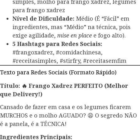
simples, molho para frango xadrez, legumes
para frango xadrez
Nível de Dificuldade:
Médio (É “Fácil” em
ingredientes, mas “Médio” na técnica, pois
exige agilidade,
mise en place
e fogo alto).
5 Hashtags para Redes Sociais:
#frangoxadrez, #comidachinesa,
#receitasimples, #stirfry, #receitasemfim
Texto para Redes Sociais (Formato Rápido)
Título: 🔥 Frango Xadrez PERFEITO (Melhor
que Delivery!)
Cansado de fazer em casa e os legumes ficarem
MURCHOS e o molho AGUADO? 😩 O segredo NÃO
é a panela, é a TÉCNICA!
Ingredientes Principais: