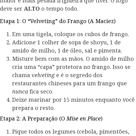
maior e mais pesada frigideira que tiver. O fogo
deve ser
ALTO
o tempo todo.
Etapa 1: O “Velveting” do Frango (A Maciez)
Em uma tigela, coloque os cubos de frango.
Adicione 1 colher de sopa de shoyu, 1 de
amido de milho, 1 de óleo, sal e pimenta.
Misture bem com as mãos. O amido de milho
cria uma “capa” protetora no frango. Isso se
chama
velveting
e é o segredo dos
restaurantes chineses para um frango que
nunca
fica seco.
Deixe marinar por 15 minutos enquanto você
prepara o resto.
Etapa 2: A Preparação (O
Mise en Place
)
Pique todos os legumes (cebola, pimentões,