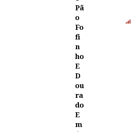
Pã
O
Fo
Fi
N
Ho
E
D
Ou
Ra
Do
E
M