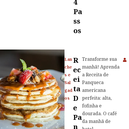
4
Pa
Ss
Os
R
Transforme sua
Lan
manhã! Aprenda
che
Ec
a Receita de
s e
Ei
Panqueca
Sal
Ta
americana
gad
D
perfeita: alta,
os
fofinha e
E
dourada. O café
Pa
da manhã de
N
hotel...