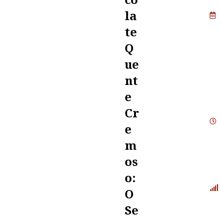
La
Te
Q
Ue
Nt
E
Cr
E
M
Os
O:
O
Se