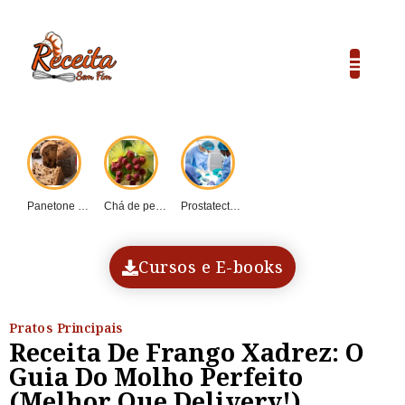
Panetone caseiro vs....
Chá de pequi:...
Prostatectomia: Guia completo...
COP30 e o...
Dadinho de tapioca...
Cursos e E-books
Pratos Principais
Receita De Frango Xadrez: O
Guia Do Molho Perfeito
(Melhor Que Delivery!)