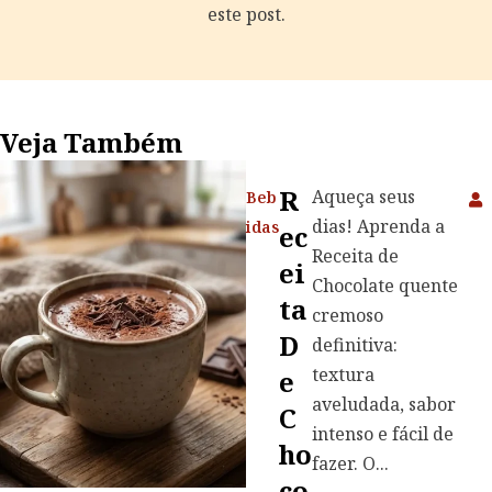
este post.
Veja Também
R
Aqueça seus
Beb
dias! Aprenda a
idas
Ec
Receita de
Ei
Chocolate quente
Ta
cremoso
D
definitiva:
textura
E
aveludada, sabor
C
intenso e fácil de
Ho
fazer. O...
Co