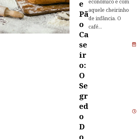
econômico e com
E
aquele cheirinho
Pã
de infância. O
O
café...
Ca
Se
Ir
O:
O
Se
Gr
Ed
O
D
O