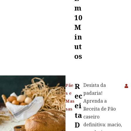
M
10
M
In
Ut
Os
R
Desista da
Pãe
padaria!
s e
Ec
Aprenda a
Mas
Ei
Receita de Pão
sas
Ta
caseiro
D
definitiva: macio,