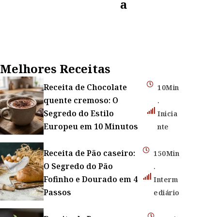
A
Melhores Receitas
Receita de Chocolate
10Min
quente cremoso: O
.
Segredo do Estilo
Inicia
Europeu em 10 Minutos
nte
Receita de Pão caseiro:
150Min
O Segredo do Pão
.
Fofinho e Dourado em 4
Interm
Passos
ediário