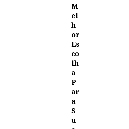
M
El
H
Or
Es
Co
Lh
A
P
Ar
A
S
U