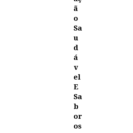
Ã
O
Sa
U
D
Á
V
El
E
Sa
B
Or
Os