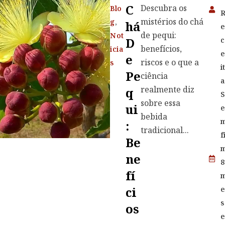
C
Descubra os
Blo
mistérios do chá
g
,
Há
de pequi:
Not
D
c
benefícios,
icia
E
riscos e o que a
s
i
Pe
ciência
a
realmente diz
Q
S
sobre essa
Ui
bebida
:
tradicional...
f
Be
Ne
8
Fí
Ci
s
Os