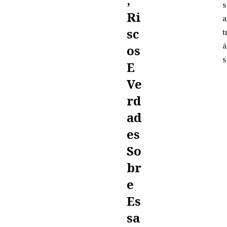
,
s
Ri
a
Sc
t
á
Os
s
E
Ve
Rd
Ad
Es
So
Br
E
Es
Sa