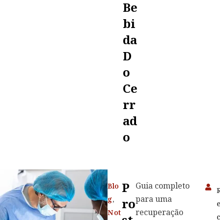
Be
Bi
Da
D
O
Ce
Rr
Ad
O
P
Guia completo
Blo
para uma
g
,
Ro
recuperação
Not
St