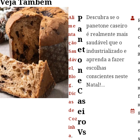
Veja Também
P
Descubra se o
Ali
panetone caseiro
me
A
é realmente mais
nta
N
saudável que o
ção
Et
industrializado e
Sau
i
O
aprenda a fazer
dáv
escolhas
N
el
,
conscientes neste
Blo
E
Natal!...
g
,
C
Dic
f
As
as
Ei
de
Coz
Ro
inh
Vs
a
,