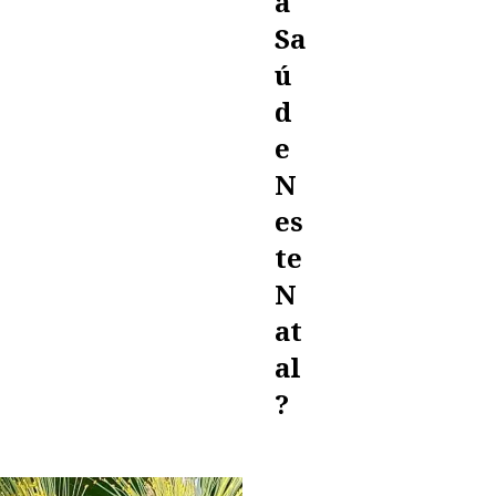
A
Sa
Ú
D
E
N
Es
Te
N
At
Al
?