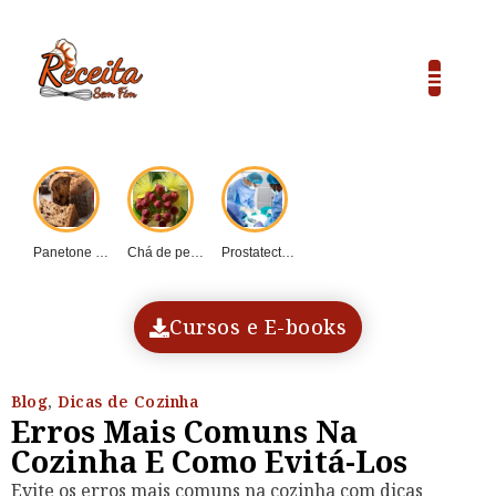
Cursos e E-boo
Sobre Nós
Panetone caseiro vs....
Chá de pequi:...
Prostatectomia: Guia completo...
COP30 e o...
Dadinho de tapioca...
Cursos e E-books
Blog
,
Dicas de Cozinha
Erros Mais Comuns Na
Cozinha E Como Evitá-Los
Evite os erros mais comuns na cozinha com dicas