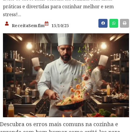
práticas e divertidas para cozinhar melhor e sem
stress!...
ReceitaSemfim
15/10/25
Descubra os erros mais comuns na cozinha e