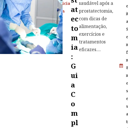
saudável após a
icia
At
prostatectomia,
s
i
Ec
com dicas de
alimentação,
To
exercícios e
M
tratamentos
Ia
eficazes....
f
:
G
Ui
A
C
O
M
Pl
t