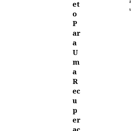
Et
O
P
Ar
A
U
M
A
R
Ec
U
P
Er
Aç