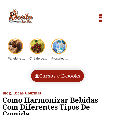
Panetone caseiro vs....
Chá de pequi:...
Prostatectomia: Guia completo...
COP30 e o...
Dadinho de tapioca...
Cursos e E-books
Blog
,
Dicas Gourmet
Como Harmonizar Bebidas
Com Diferentes Tipos De
Comida