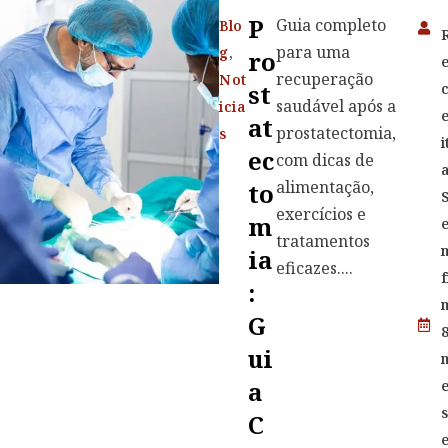
P
Guia completo
Blo
para uma
g
,
Ro
recuperação
Not
St
saudável após a
icia
At
prostatectomia,
s
i
Ec
com dicas de
alimentação,
To
exercícios e
M
tratamentos
Ia
eficazes....
f
:
G
Ui
A
C