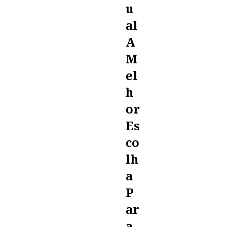
U
Al
A
M
El
H
Or
Es
Co
Lh
A
P
Ar
A