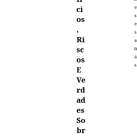
Ci
s
Os
,
s
Ri
a
Sc
t
á
Os
s
E
Ve
Rd
Ad
Es
So
Br