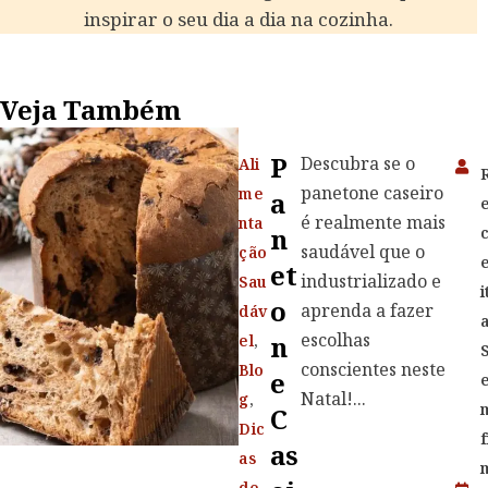
inspirar o seu dia a dia na cozinha.
Veja Também
P
Descubra se o
Ali
panetone caseiro
me
A
é realmente mais
nta
N
saudável que o
ção
Et
industrializado e
Sau
i
O
aprenda a fazer
dáv
escolhas
N
el
,
conscientes neste
Blo
E
Natal!...
g
,
C
Dic
f
As
as
de