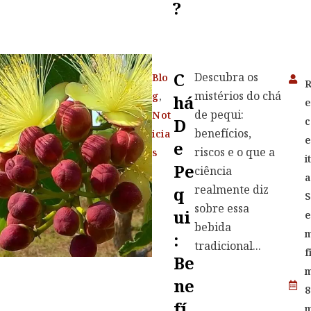
?
C
Descubra os
Blo
mistérios do chá
g
,
Há
de pequi:
Not
D
c
benefícios,
icia
E
riscos e o que a
s
i
Pe
ciência
a
realmente diz
Q
S
sobre essa
Ui
bebida
:
tradicional...
f
Be
Ne
8
Fí