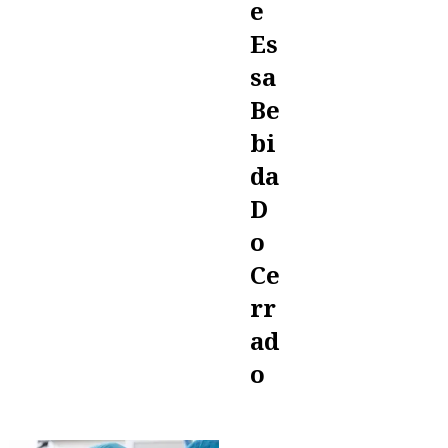
E
Es
Sa
Be
Bi
Da
D
O
Ce
Rr
Ad
O