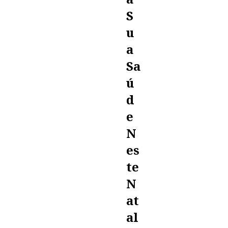
S
U
A
Sa
Ú
D
E
N
Es
Te
N
At
Al