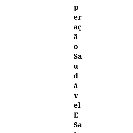
P
Er
Aç
Ã
O
Sa
U
D
Á
V
El
E
Sa