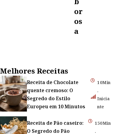
B
Or
Os
A
Melhores Receitas
Receita de Chocolate
10Min
quente cremoso: O
.
Segredo do Estilo
Inicia
Europeu em 10 Minutos
nte
Receita de Pão caseiro:
150Min
O Segredo do Pão
.