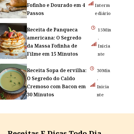
Fofinho e Dourado em 4
Interm
Passos
ediário
Receita de Panqueca
15Min
americana: O Segredo
.
da Massa Fofinha de
Inicia
Filme em 15 Minutos
nte
Receita Sopa de ervilha:
30Min
O Segredo do Caldo
.
Cremoso com Bacon em
Inicia
30 Minutos
nte
Receitas E Dicas Todo Dia